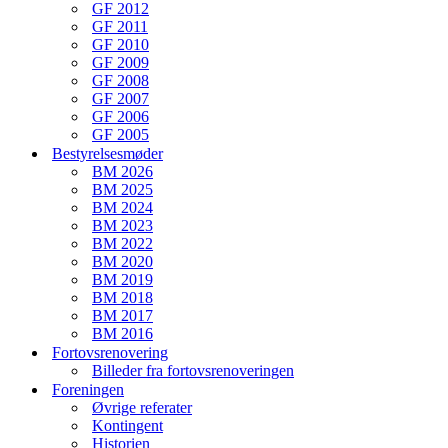
GF 2012
GF 2011
GF 2010
GF 2009
GF 2008
GF 2007
GF 2006
GF 2005
Bestyrelsesmøder
BM 2026
BM 2025
BM 2024
BM 2023
BM 2022
BM 2020
BM 2019
BM 2018
BM 2017
BM 2016
Fortovsrenovering
Billeder fra fortovsrenoveringen
Foreningen
Øvrige referater
Kontingent
Historien