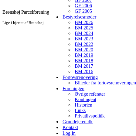
GF 2007
GF 2006
GF 2005
Brønshøj Parcelforening
Bestyrelsesmøder
BM 2026
Lige i hjertet af Brønshøj
BM 2025
BM 2024
BM 2023
BM 2022
BM 2020
BM 2019
BM 2018
BM 2017
BM 2016
Fortovsrenovering
Billeder fra fortovsrenoveringen
Foreningen
Øvrige referater
Kontingent
Historien
Links
Privatlivspolitik
Grundejeren.dk
Kontakt
Log In