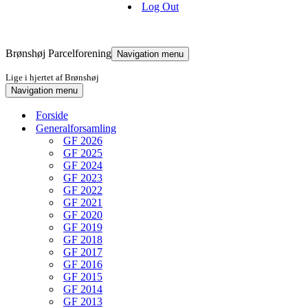
Log Out
Brønshøj Parcelforening
Navigation menu
Lige i hjertet af Brønshøj
Navigation menu
Forside
Generalforsamling
GF 2026
GF 2025
GF 2024
GF 2023
GF 2022
GF 2021
GF 2020
GF 2019
GF 2018
GF 2017
GF 2016
GF 2015
GF 2014
GF 2013