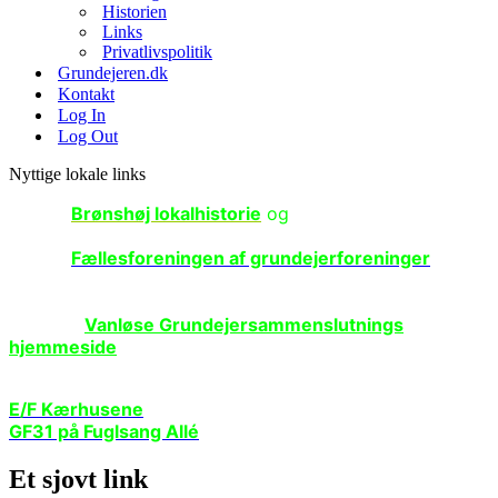
Historien
Links
Privatlivspolitik
Grundejeren.dk
Kontakt
Log In
Log Out
Nyttige lokale links
Klik på
Brønshøj lokalhistorie
og
se flere fotos og
fortællinger fra Brønshøj.
Klik på
Fællesforeningen af grundejerforeninger
i
København for at se mere om grundejerforeningernes
arbejde.
Også på
Vanløse Grundejersammenslutnings
hjemmeside
er der information at hente.
Og links til et par af vore naboer….
E/F Kærhusene
GF31 på Fuglsang Allé
og deromkring
Et sjovt link