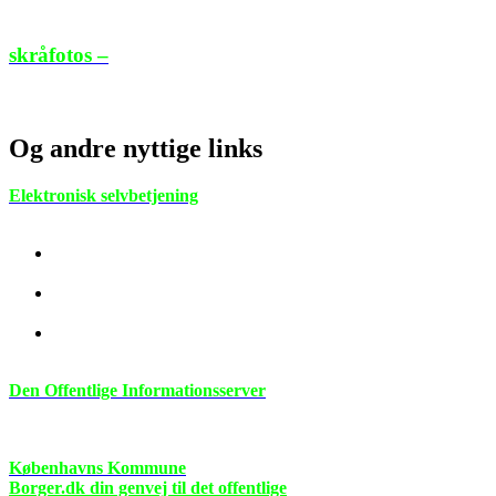
Se dit hus fra luften i forskellige vinkler med
skråfotos –
Og andre nyttige links
Elektronisk selvbetjening
Med Københavns Kommunes elektroniske selvbetjening kan du:
Søge tilskud, melde flytning, skifte læge m.v. direkte via
Internettet
Udfylde blanketter på skærmen og derefter sende dem til os
med almindelig post.
Beregne boligstøtte, følge dit barns plads på ventelisten til en
daginsitution m.v.
Den Offentlige Informationsserver
Den Offentlige Informationsserver (forkortet OIS) indeholder og
stiller ejendomsdata til rådighed for borgere og ejendomsejere.
Københavns Kommune
Borger.dk din genvej til det offentlige